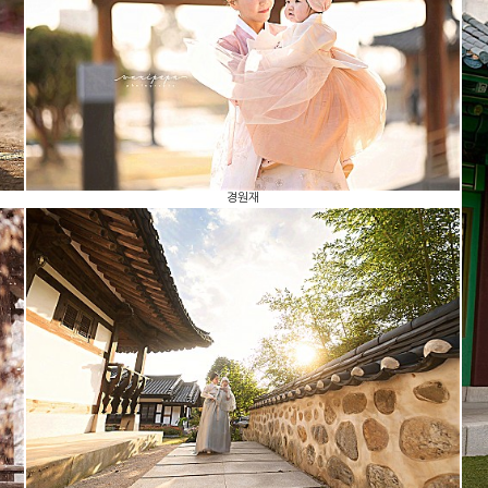
경원재
경원재
wanipapa