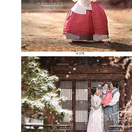
낙선재
wanipapa