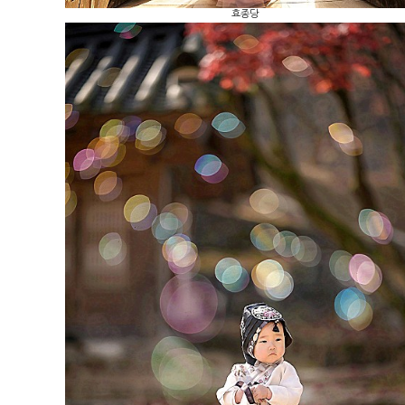
효종당
낙선재