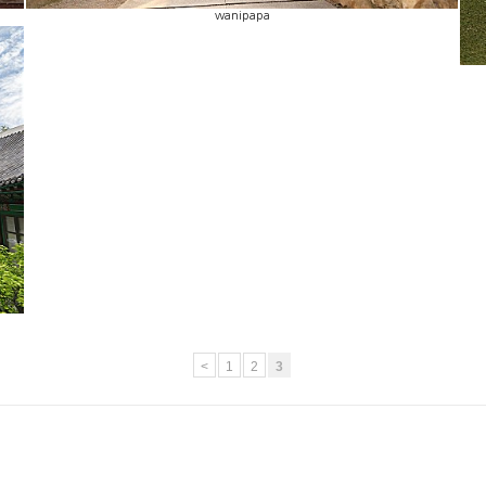
wanipapa
<
1
2
3