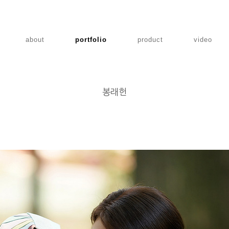
about
portfolio
product
video
봉래헌