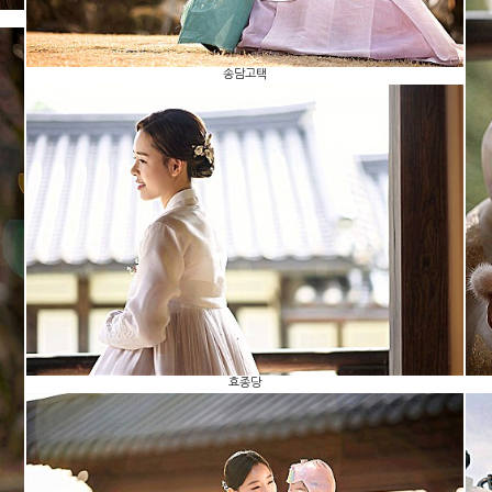
송담고택
효종당
효종당