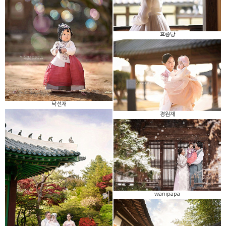
낙선재
효종당
경원재
낙선재
경원재
wanipapa
신라호텔
wanipapa