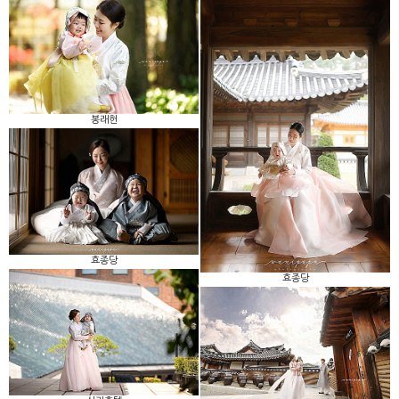
봉래헌
봉래헌
효종당
효종당
효종당
효종당
신라호텔
경원재