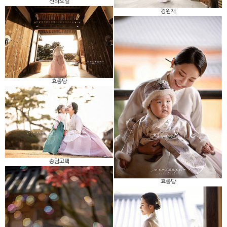
신라호텔
경원재
효종당
효종당
효종당
송담고택
송담고택
효종당
효종당