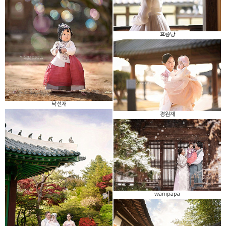
낙선재
효종당
경원재
낙선재
경원재
wanipapa
신라호텔
wanipapa